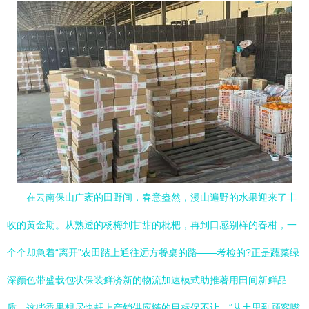
在云南保山广袤的田野间，春意盎然，漫山遍野的水果迎来了丰
收的黄金期。从熟透的杨梅到甘甜的枇杷，再到口感别样的春柑，一
个个却急着“离开”农田踏上通往远方餐桌的路——考检的?正是蔬菜绿
深颜色带盛载包状保装鲜济新的物流加速模式助推著用田间新鲜品
质。这些香果想尽快赶上产销供应链的目标保不让，“从土里到顾客嘴