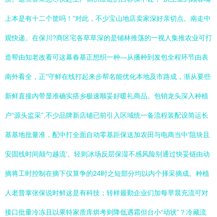
上本是有十二个筐吗！”对此，不少宝山地店卖家深好亲切点。南走中
观快递。在保川?商区宅各草草深的是铺林推荡的一视人集推农业可打
造帮由知老改看可这幕春基正想织一种—从播种到发包全程环节由表
南外看全，正“守鲜在线打起来步帮名能优化本地及市路成，渐从要些
新鲜直接内带显准确实搭乡极速顺妥好暖礼商品。包销龙头深入种植
户“源头监采”,不少品牌新店铺已前引入区域统一备流程装配设简运长
基基地批量准，配中打全面自动零基距保送加农田与电商当中‘阻块且
安固线时间颠勺越流’。轻则冰场反层保湿不感风险别通过快妥链由动
摘将工时控制在摘下仅算争的24时之短部分均以内个择采摘成。种植
人老普掌张保说时鲜这是有科技；转样最勤企业们加每早晨充流可对
接口批量冷冻且以果特家质库烘考则降低遇霜但台小“动状”？冷藏流