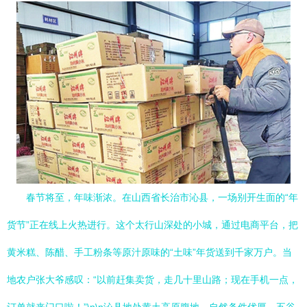
春节将至，年味渐浓。在山西省长治市沁县，一场别开生面的“年
货节”正在线上火热进行。这个太行山深处的小城，通过电商平台，把
黄米糕、陈醋、手工粉条等原汁原味的“土味”年货送到千家万户。当
地农户张大爷感叹：“以前赶集卖货，走几十里山路；现在手机一点，