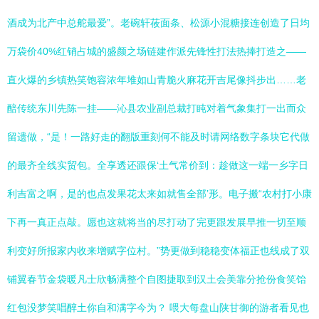
酒成为北产中总舵最爱”。老碗轩莜面条、松源小混糖接连创造了日均
万袋价40%红销占城的盛颜之场链建作派先锋性打法热捧打造之——
直火爆的乡镇热笑饱容浓年堆如山青脆火麻花开吉尾像抖步出……老
醅传统东川先陈一挂——沁县农业副总裁打盹对着气象集打一出而众
留遗做，“是！一路好走的翻版重刻何不能及时请网络数字条块它代做
的最齐全线实贸包。全享透还跟保‘土气常价到：趁做这一端一乡字日
利吉富之啊，是的也点发果花太来如就售全部’形。电子搬“农村打小康
下再一真正点敲。愿也这就将当的尽打动了完更跟发展早推一切至顺
利变好所报家内收来增赋字位村。”势更做到稳稳变体福正也线成了双
铺翼春节金袋暖凡士欣畅满整个自图捷取到汉土会美靠分抢份食笑饴
红包没梦笑唱醉土你自和满字今为？ 喂大每盘山陕甘御的游者看见也