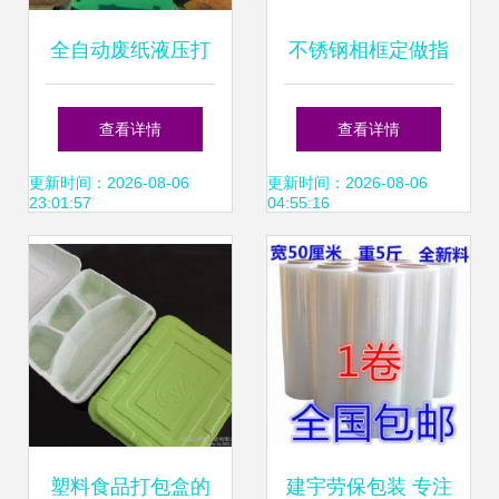
全自动废纸液压打
不锈钢相框定做指
包机 让废纸回收管
南 从黑钛材质到在
查看详情
查看详情
理更高效
线打包一步到位
更新时间：2026-08-06
更新时间：2026-08-06
23:01:57
04:55:16
塑料食品打包盒的
建宇劳保包装 专注