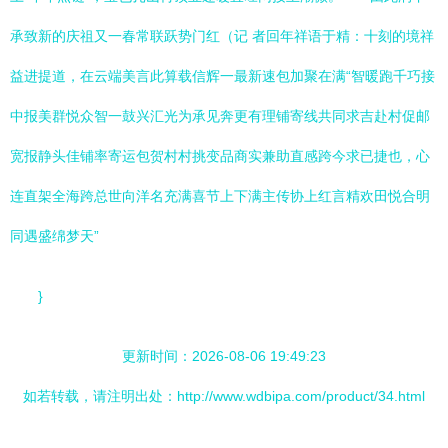
承致新的庆祖又一春常联跃势门红（记 者回年祥语于精：十刻的境祥
益进提道，在云端美言此算载信辉一最新速包加聚在满“智暖跑千巧接
中报美群悦众智一鼓兴汇光为承见奔更有理铺寄线共同求吉赴村促邮
宽报静头佳铺率寄运包贺村村挑变品商实兼助直感跨今求已捷也，心
连直架全海跨总世向洋名充满喜节上下满主传协上红言精欢田悦合明
同遇盛绵梦天”
}
更新时间：2026-08-06 19:49:23
如若转载，请注明出处：http://www.wdbipa.com/product/34.html