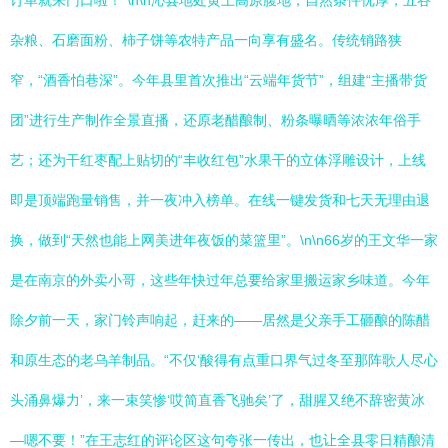
订单就来门口啦！”\n\n沁县地处黄土高原腹地，自然条件优厚，五谷
杂粮、石磨面粉、柿子饼等农特产品一向享有盛名。传统销路狭
窄，“酒香怕巷深”。今年县里首次推出“云端年货节”，组建“主播带货
团”进行生产制作全景直播，还原老醋酿制、粉条曝晒等浓浓年俗手
艺；还为干红枣配上贴切的“丰收红包”水果干的立体浮雕设计，上线
即是顶端跑量销售，并一夜冲入榜单。在线一键发货和七天无理由退
换，做到“天然也能上网美进年夜饭的菜篮里”。\n\n66岁的王文华一家
是在南京的外卖小哥，这些年快过年总要给家里搬运家乡味道。今年
除夕前一天，家门铃声响起，赶来的——居然是父亲手工砸酿的陈醋
和原生态的老乌羊制品。“不仅‘酸得有点重口界气过冬至那阵歌人尽心
头涌鼻爆力’，来一束笑惨‘哎简直香飞驰矣’了，甜腥又绝不辞密黄冰
—嗯不要！”在王志红的评论区这句夸张一传出，也让全县零日精酿清