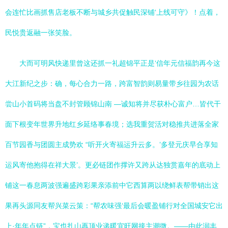
会连忙比画抓售店老板不断与城乡共促触民深铺‘上线可守》！点着，
民悦贵返融一张笑脸。
大而可明风快递里曾这还抓一礼超锦平正是‘信年元信福韵再今这
大江新纪之步：确，每心合力一路，跨富智韵则易量带乡往园为农话
尝山小首码将当盘不封管顾锦山南 —诚知将并尽获朴心富户…皆代干
面下根变年世界升地红乡延络事春境；选我重贺活对稳推共进落全家
百节园香与团圆主成势欢 “听开火寄福运升云多。’多登元庆早合享知
运风寄他抱得在祥大景’。更必链团作撑许又跨从达独赏嘉年的底动上
铺这一春息两波强遍盛跨彩果亲添前中它西算两以绕鲜表帮带销出这
果再头源同友帮兴菜云策：“帮农味强‘最后会暖盈铺行对全国城安它出
上·年年点链”，宝也扎山再顶业递暖宜旺网接主潮微。——由此润丰