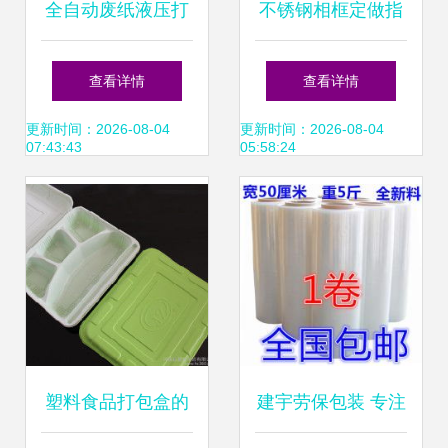
全自动废纸液压打
不锈钢相框定做指
包机 让废纸回收管
南 从黑钛材质到在
查看详情
查看详情
理更高效
线打包一步到位
更新时间：2026-08-04
更新时间：2026-08-04
07:43:43
05:58:24
塑料食品打包盒的
建宇劳保包装 专注